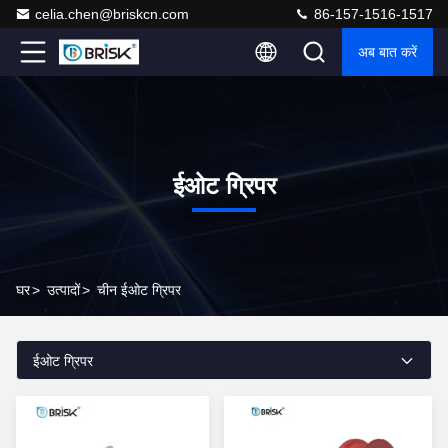
celia.chen@briskcn.com
86-157-1516-1517
अब बात करें
ईओट ग्रिपर
घर
>
उत्पादों
>
चीन ईओट ग्रिपर
ईओट ग्रिपर