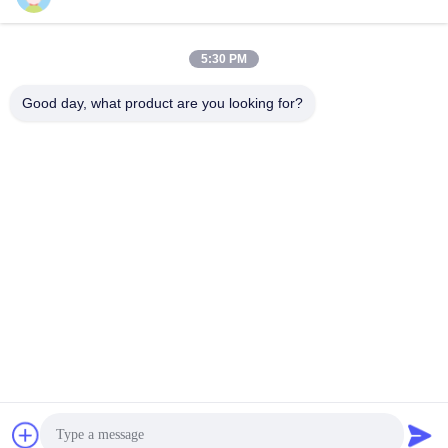
भेजना
5:30 PM
Good day, what product are you looking for?
Nanjing Brisk Metal Technology Co., Ltd.
celia.chen@briskcn.com
86-157-1516-1517
नंबर 97 Mozhou Rd, Jiangning जिला, नानजिंग शहर, Jiangsu
प्रांत, चीन
चीन अच्छी गुणवत्ता शीट मेटल ग्रिपर आपूर्तिकर्ता. कॉपीराइट © 2019-2026
Nanjing Brisk Metal Technology Co., Ltd. . सर्वाधिकार सुरक्षित।