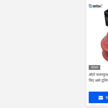
वीडियो
ऑटो पावरफुल ई
लिए आर्म टूलि
स