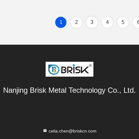
1
2
3
4
5
Nanjing Brisk Metal Technology Co., Ltd.
celia.chen@briskcn.com