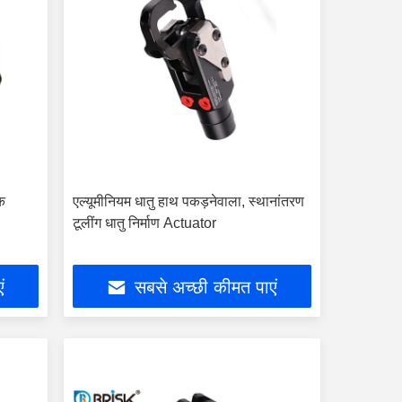
िक
एल्यूमीनियम धातु हाथ पकड़नेवाला, स्थानांतरण
टूलींग धातु निर्माण Actuator
ं
सबसे अच्छी कीमत पाएं