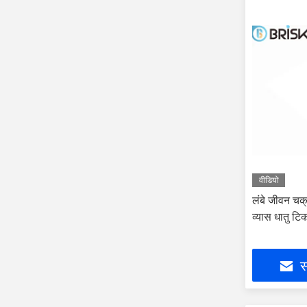
वीडियो
लंबे जीवन चक
व्यास धातु टि
स